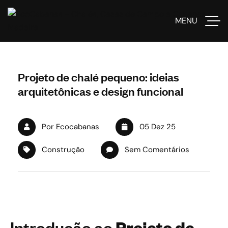
MENU
Projeto de chalé pequeno: ideias
arquitetônicas e design funcional
Por Ecocabanas
05 Dez 25
Construção
Sem Comentários
Introdução ao
Projeto de