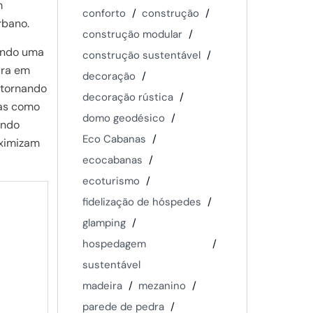
m
conforto
construção
rbano.
construção modular
endo uma
construção sustentável
ura em
decoração
 tornando
decoração rústica
sas como
domo geodésico
ando
Eco Cabanas
ximizam
ecocabanas
ecoturismo
fidelização de hóspedes
glamping
hospedagem
sustentável
madeira
mezanino
parede de pedra