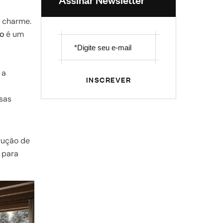
e charme.
to
é um
 a
INSCREVER
sas
rução de
 para