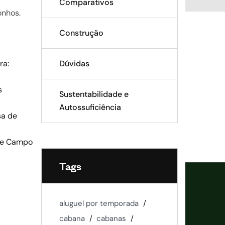
Comparativos
onhos.
Construção
ra:
Dúvidas
s
Sustentabilidade e
Autossuficiência
sa de
 de Campo
Tags
aluguel por temporada
cabana
cabanas