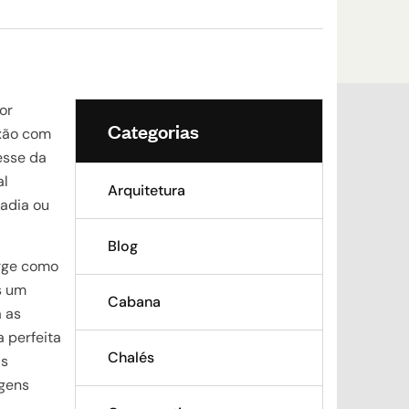
or
Categorias
exão com
esse da
al
Arquitetura
radia ou
Blog
ge como
s um
Cabana
á as
 perfeita
Chalés
is
agens