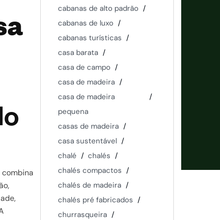
cabanas de alto padrão
sa
cabanas de luxo
cabanas turísticas
casa barata
casa de campo
casa de madeira
casa de madeira
lo
pequena
casas de madeira
casa sustentável
chalé
chalés
chalés compactos
e combina
ão,
chalés de madeira
dade,
chalés pré fabricados
 A
churrasqueira