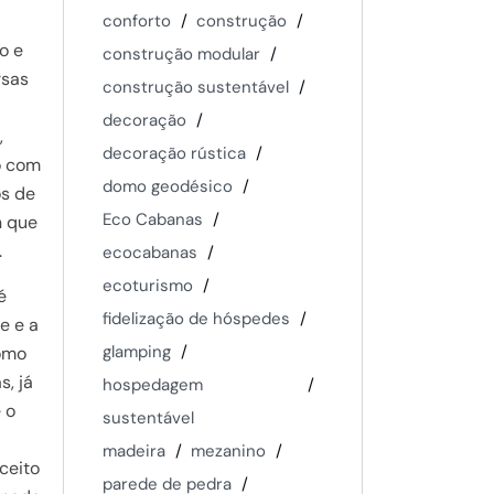
conforto
construção
o e
construção modular
rsas
construção sustentável
decoração
,
decoração rústica
o com
domo geodésico
os de
Eco Cabanas
n que
.
ecocabanas
ecoturismo
é
fidelização de hóspedes
e e a
glamping
como
, já
hospedagem
 o
sustentável
madeira
mezanino
ceito
parede de pedra