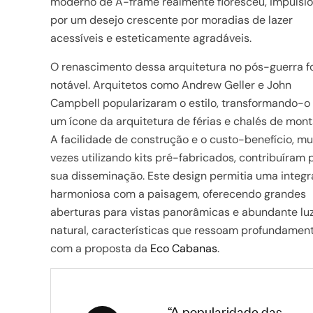
moderno de A-frame realmente floresceu, impulsi
por um desejo crescente por moradias de lazer
acessíveis e esteticamente agradáveis.
O renascimento dessa arquitetura no pós-guerra f
notável. Arquitetos como Andrew Geller e John
Campbell popularizaram o estilo, transformando-o
um ícone da arquitetura de férias e chalés de mon
A facilidade de construção e o custo-benefício, mu
vezes utilizando kits pré-fabricados, contribuíram 
sua disseminação. Este design permitia uma integ
harmoniosa com a paisagem, oferecendo grandes
aberturas para vistas panorâmicas e abundante lu
natural, características que ressoam profundamen
com a proposta da
Eco Cabanas
.
“A popularidade das