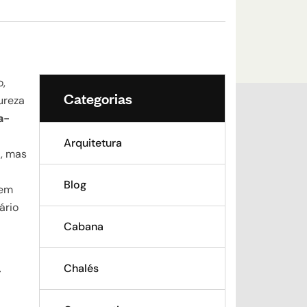
o,
Categorias
ureza
a-
Arquitetura
a, mas
Blog
 em
ário
Cabana
Chalés
-