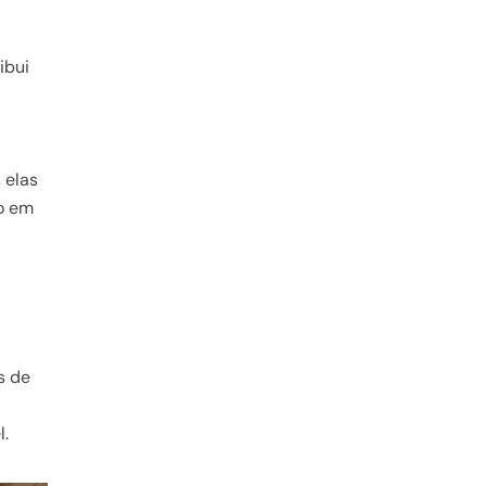
ibui
 elas
o em
s de
l.