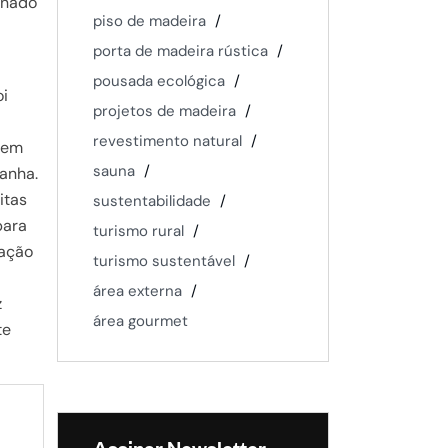
onado
piso de madeira
porta de madeira rústica
pousada ecológica
oi
projetos de madeira
revestimento natural
 em
sauna
tanha.
itas
sustentabilidade
para
turismo rural
ração
turismo sustentável
área externa
z
área gourmet
te
Assinar Newsletter