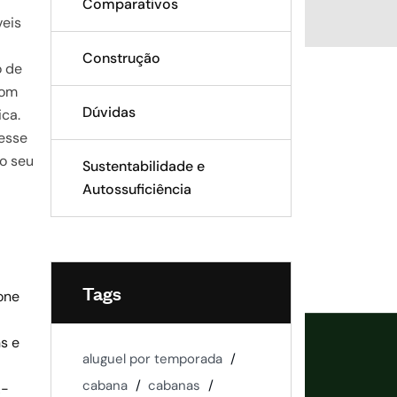
Comparativos
veis
Construção
o de
com
Dúvidas
ica.
esse
 o seu
Sustentabilidade e
Autossuficiência
Tags
one
s e
aluguel por temporada
cabana
cabanas
A-