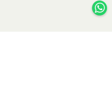
Contato
Tire seu sonho do
papel!
contato@ecocabanas.com.br
Tel: (47) 99175.7877