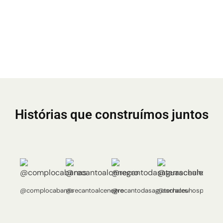
Histórias que construímos juntos
@complocabanas
@recantoalcenegro
@recantodasaguaschales
@terraceuhospedag
@terr