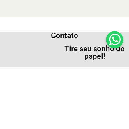
Contato
Tire seu sonho do
papel!
contato@ecocabanas.com.br
Tel: (47) 99175.7877